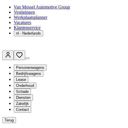
Van Mossel Automotive Group
Vestigingen
Werkplaatsplanner
Vacatures
Klantenservice
nl
- Nederlands
Personenwagens
Bedrijfswagens
Lease
Onderhoud
Schade
Diensten
Zakelijk
Contact
Terug