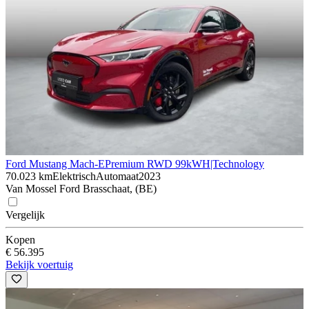
Ford Mustang Mach-E
Premium RWD 99kWH|Technology
70.023 km
Elektrisch
Automaat
2023
Van Mossel Ford Brasschaat, (BE)
Vergelijk
Kopen
€ 56.395
Bekijk voertuig