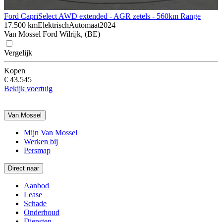
Ford Capri
Select AWD extended - AGR zetels - 560km Range
17.500 km
Elektrisch
Automaat
2024
Van Mossel Ford Wilrijk, (BE)
Vergelijk
Kopen
€ 43.545
Bekijk voertuig
Van Mossel
Mijn Van Mossel
Werken bij
Persmap
Direct naar
Aanbod
Lease
Schade
Onderhoud
Diensten