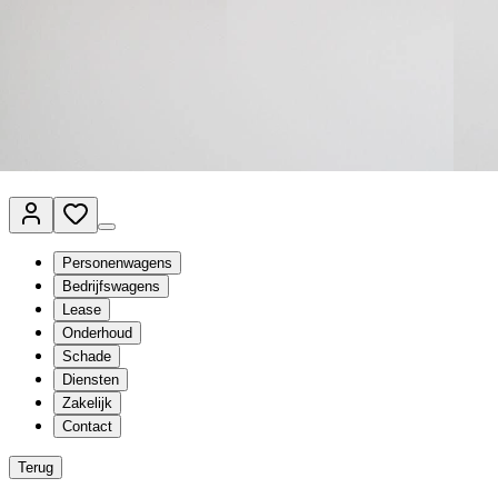
Van Mossel Automotive Group
Vestigingen
Werkplaatsplanner
Vacatures
Klantenservice
nl
- Nederlands
Personenwagens
Bedrijfswagens
Lease
Onderhoud
Schade
Diensten
Zakelijk
Contact
Terug