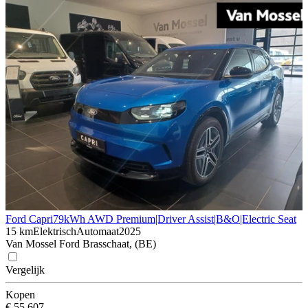
Ford Capri
79kWh AWD Premium|Driver Assist|B&O|Electric Seat
15 km
Elektrisch
Automaat
2025
Van Mossel Ford Brasschaat, (BE)
Vergelijk
Kopen
€ 55.607