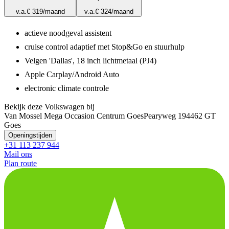
v.a.
€ 319
/maand
v.a.
€ 324
/maand
actieve noodgeval assistent
cruise control adaptief met Stop&Go en stuurhulp
Velgen 'Dallas', 18 inch lichtmetaal (PJ4)
Apple Carplay/Android Auto
electronic climate controle
Bekijk deze Volkswagen bij
Van Mossel Mega Occasion Centrum Goes
Pearyweg 19
4462 GT
Goes
Openingstijden
+31 113 237 944
Mail ons
Plan route