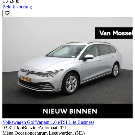
€ 25.900
Bekijk voertuig
Volkswagen Golf
Variant 1.0 eTSI Life Business
93.817 km
Benzine
Automaat
2021
Mega Occasioncentrum Leeuwarden, (NL)