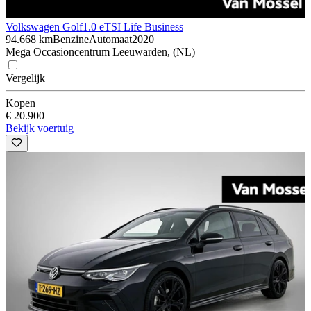
Volkswagen Golf
1.0 eTSI Life Business
94.668 km
Benzine
Automaat
2020
Mega Occasioncentrum Leeuwarden, (NL)
Vergelijk
Kopen
€ 20.900
Bekijk voertuig