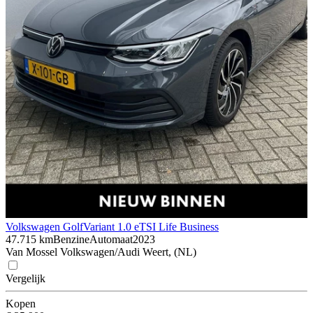
Volkswagen Golf
Variant 1.0 eTSI Life Business
47.715 km
Benzine
Automaat
2023
Van Mossel Volkswagen/Audi Weert, (NL)
Vergelijk
Kopen