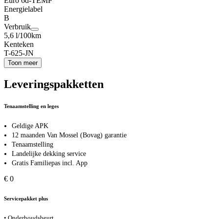
Euro 6d-TEMP
Energielabel
B
Verbruik
5,6 l/100km
Kenteken
T-625-JN
Toon meer
Leveringspakketten
Tenaamstelling en leges
Geldige APK
12 maanden Van Mossel (Bovag) garantie
Tenaamstelling
Landelijke dekking service
Gratis Familiepas incl. App
€ 0
Servicepakket plus
• Onderhoudsbeurt