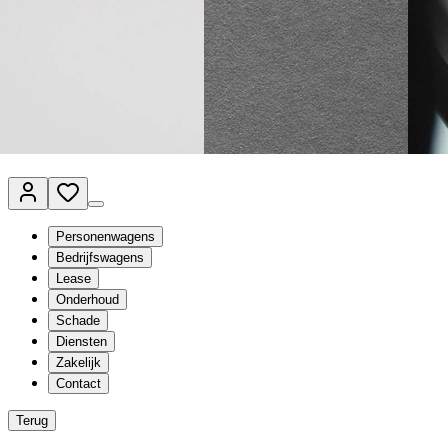
Van Mossel Automotive Group
Vestigingen
Werkplaatsplanner
Vacatures
Klantenservice
nl
- Nederlands
Personenwagens
Bedrijfswagens
Lease
Onderhoud
Schade
Diensten
Zakelijk
Contact
Terug