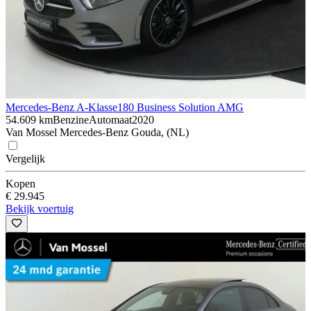
Mercedes-Benz A-Klasse
180 Business Solution AMG
54.609 km
Benzine
Automaat
2020
Van Mossel Mercedes-Benz Gouda, (NL)
Vergelijk
Kopen
€ 29.945
Bekijk voertuig