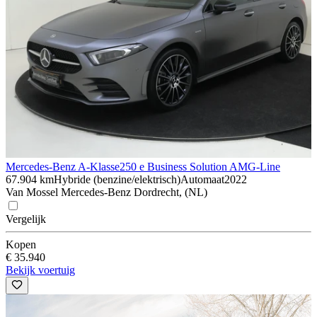
Mercedes-Benz A-Klasse
250 e Business Solution AMG-Line
67.904 km
Hybride (benzine/elektrisch)
Automaat
2022
Van Mossel Mercedes-Benz Dordrecht, (NL)
Vergelijk
Kopen
€ 35.940
Bekijk voertuig