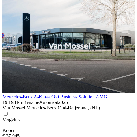
Mercedes-Benz A-Klasse
180 Business Solution AMG
19.198 km
Benzine
Automaat
2025
Van Mossel Mercedes-Benz Oud-Beijerland, (NL)
Vergelijk
Kopen
€ 37.945