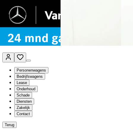
Van Mossel Automotive Group
Vestigingen
Werkplaatsplanner
Vacatures
Klantenservice
nl
- Nederlands
Personenwagens
Bedrijfswagens
Lease
Onderhoud
Schade
Diensten
Zakelijk
Contact
Terug