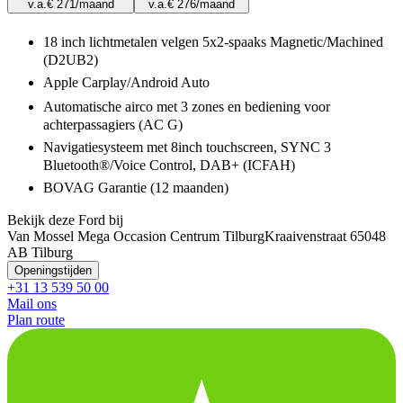
v.a.
€ 271
/maand
v.a.
€ 276
/maand
18 inch lichtmetalen velgen 5x2-spaaks Magnetic/Machined
(D2UB2)
Apple Carplay/Android Auto
Automatische airco met 3 zones en bediening voor
achterpassagiers (AC G)
Navigatiesysteem met 8inch touchscreen, SYNC 3
Bluetooth®/Voice Control, DAB+ (ICFAH)
BOVAG Garantie (12 maanden)
Bekijk deze Ford bij
Van Mossel Mega Occasion Centrum Tilburg
Kraaivenstraat 6
5048
AB Tilburg
Openingstijden
+31 13 539 50 00
Mail ons
Plan route