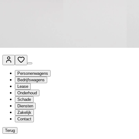
Van Mossel Automotive Group
Vestigingen
Werkplaatsplanner
Vacatures
Klantenservice
nl
- Nederlands
Personenwagens
Bedrijfswagens
Lease
Onderhoud
Schade
Diensten
Zakelijk
Contact
Terug