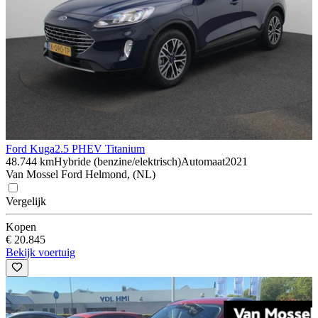
Ford Kuga
2.5 PHEV Titanium
48.744 km
Hybride (benzine/elektrisch)
Automaat
2021
Van Mossel Ford Helmond, (NL)
Vergelijk
Kopen
€ 20.845
Bekijk voertuig