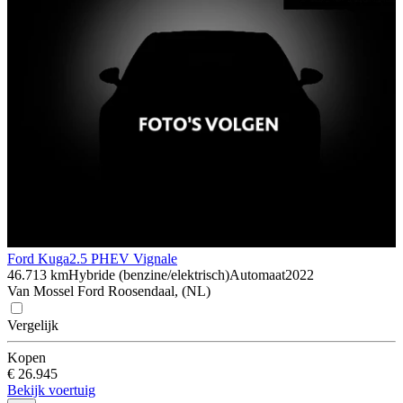
Ford Kuga
2.5 PHEV Vignale
46.713 km
Hybride (benzine/elektrisch)
Automaat
2022
Van Mossel Ford Roosendaal, (NL)
Vergelijk
Kopen
€ 26.945
Bekijk voertuig