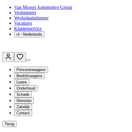
Van Mossel Automotive Group
Vestigingen
Werkplaatsplanner
Vacatures
Klantenservice
nl
- Nederlands
Personenwagens
Bedrijfswagens
Lease
Onderhoud
Schade
Diensten
Zakelijk
Contact
Terug