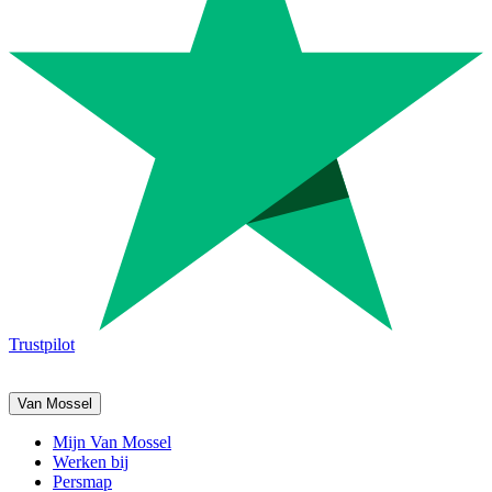
Trustpilot
Van Mossel
Mijn Van Mossel
Werken bij
Persmap