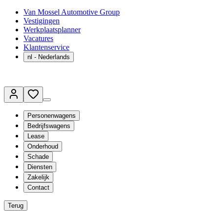
Van Mossel Automotive Group
Vestigingen
Werkplaatsplanner
Vacatures
Klantenservice
nl
- Nederlands
Personenwagens
Bedrijfswagens
Lease
Onderhoud
Schade
Diensten
Zakelijk
Contact
Terug