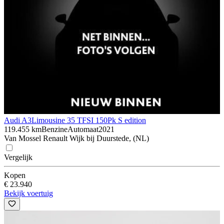
Audi A3
Limousine 35 TFSI 150Pk S edition
119.455 km
Benzine
Automaat
2021
Van Mossel Renault Wijk bij Duurstede, (NL)
Vergelijk
Kopen
€ 23.940
Bekijk voertuig