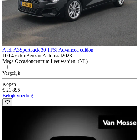
Audi A3
Sportback 30 TFSI Advanced edition
100.456 km
Benzine
Automaat
2023
Mega Occasioncentrum Leeuwarden, (NL)
Vergelijk
Kopen
€ 21.895
Bekijk voertuig