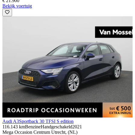
€ 21.900
Bekijk voertuig
Audi A3
Sportback 30 TFSI S edition
116.143 km
Benzine
Handgeschakeld
2021
Mega Occasion Centrum Utrecht, (NL)