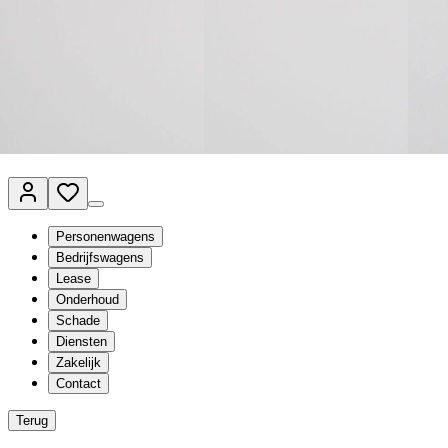
Van Mossel Automotive Group
Vestigingen
Werkplaatsplanner
Vacatures
Klantenservice
nl
- Nederlands
Personenwagens
Bedrijfswagens
Lease
Onderhoud
Schade
Diensten
Zakelijk
Contact
Terug