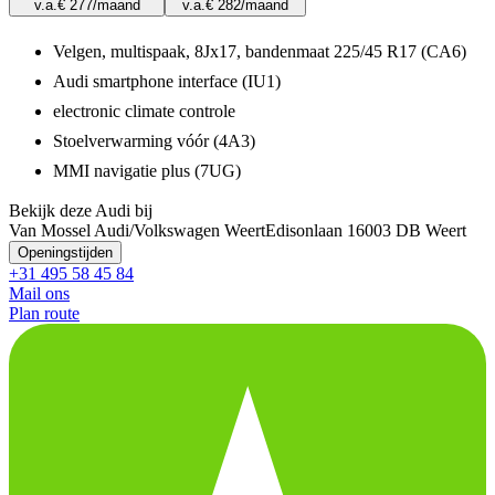
v.a.
€ 277
/maand
v.a.
€ 282
/maand
Velgen, multispaak, 8Jx17, bandenmaat 225/45 R17 (CA6)
Audi smartphone interface (IU1)
electronic climate controle
Stoelverwarming vóór (4A3)
MMI navigatie plus (7UG)
Bekijk deze Audi bij
Van Mossel Audi/Volkswagen Weert
Edisonlaan 1
6003 DB Weert
Openingstijden
+31 495 58 45 84
Mail ons
Plan route