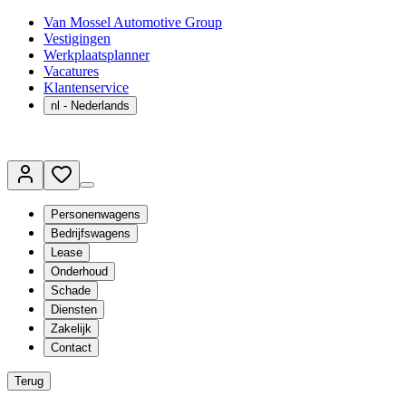
Van Mossel Automotive Group
Vestigingen
Werkplaatsplanner
Vacatures
Klantenservice
nl
- Nederlands
Personenwagens
Bedrijfswagens
Lease
Onderhoud
Schade
Diensten
Zakelijk
Contact
Terug