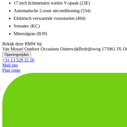
17 inch lichtmetalen wielen V-spaak (23E)
Automatische 2-zone airconditioning (534)
Elektrisch verwarmde voorstoelen (494)
Sensatec (KC)
Mineralgrau (B39)
Bekijk deze BMW bij
Van Mossel Outdoor Occasions Oisterwijk
Bedrijfsweg 17
5061 JX Oi
Openingstijden
+31 13 528 32 26
Mail ons
Plan route