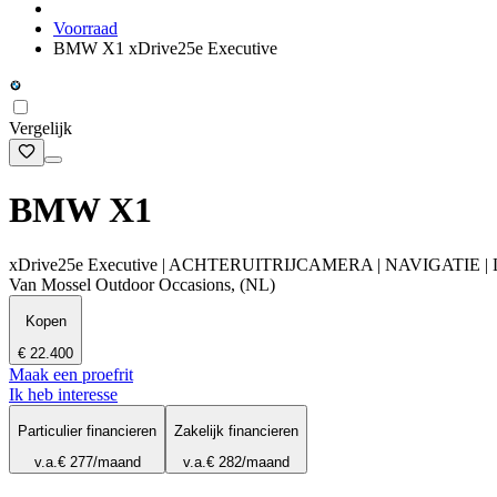
Voorraad
BMW X1 xDrive25e Executive
Vergelijk
BMW X1
xDrive25e Executive | ACHTERUITRIJCAMERA | NAVIGATI
Van Mossel Outdoor Occasions, (NL)
Kopen
€ 22.400
Maak een proefrit
Ik heb interesse
Particulier financieren
Zakelijk financieren
v.a.
€ 277
/maand
v.a.
€ 282
/maand