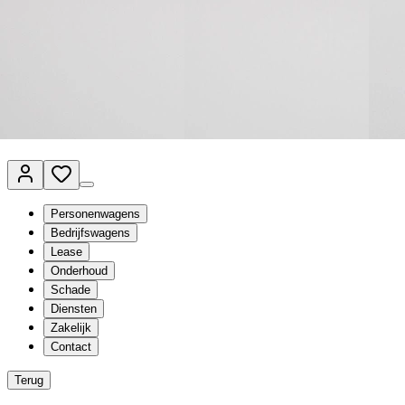
Van Mossel Automotive Group
Vestigingen
Werkplaatsplanner
Vacatures
Klantenservice
nl
- Nederlands
Personenwagens
Bedrijfswagens
Lease
Onderhoud
Schade
Diensten
Zakelijk
Contact
Terug