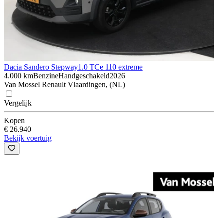
Dacia Sandero Stepway
1.0 TCe 110 extreme
4.000 km
Benzine
Handgeschakeld
2026
Van Mossel Renault Vlaardingen, (NL)
Vergelijk
Kopen
€ 26.940
Bekijk voertuig