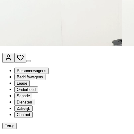
Van Mossel Automotive Group
Vestigingen
Werkplaatsplanner
Vacatures
Klantenservice
nl
- Nederlands
Personenwagens
Bedrijfswagens
Lease
Onderhoud
Schade
Diensten
Zakelijk
Contact
Terug