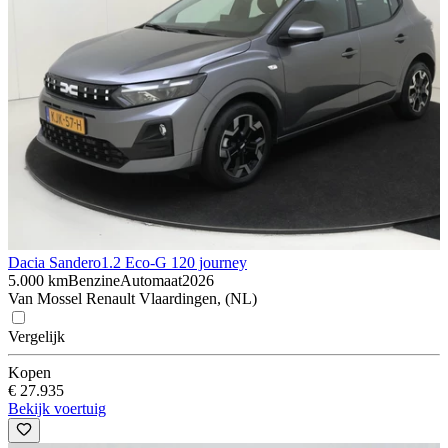
Dacia Sandero
1.2 Eco-G 120 journey
5.000 km
Benzine
Automaat
2026
Van Mossel Renault Vlaardingen, (NL)
Vergelijk
Kopen
€ 27.935
Bekijk voertuig