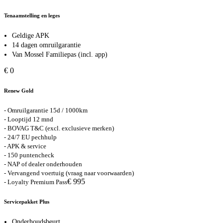
Tenaamstelling en leges
Geldige APK
14 dagen omruilgarantie
Van Mossel Familiepas (incl. app)
€ 0
Renew Gold
- Omruilgarantie 15d / 1000km
- Looptijd 12 mnd
- BOVAG T&C (excl. exclusieve merken)
- 24/7 EU pechhulp
- APK & service
- 150 puntencheck
- NAP of dealer onderhouden
- Vervangend voertuig (vraag naar voorwaarden)
€ 995
- Loyalty Premium Pass
Servicepakket Plus
Onderhoudsbeurt