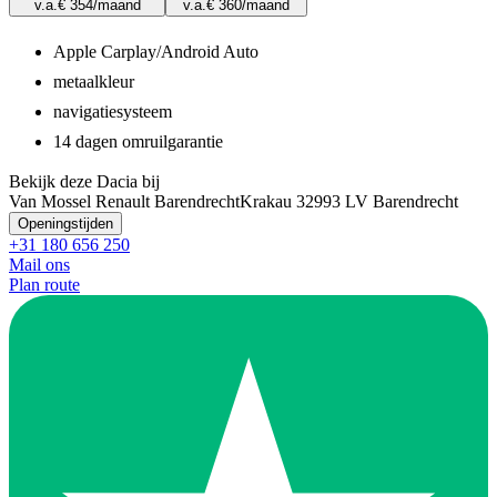
v.a.
€ 354
/maand
v.a.
€ 360
/maand
Apple Carplay/Android Auto
metaalkleur
navigatiesysteem
14 dagen omruilgarantie
Bekijk deze Dacia bij
Van Mossel Renault Barendrecht
Krakau 3
2993 LV Barendrecht
Openingstijden
+31 180 656 250
Mail ons
Plan route