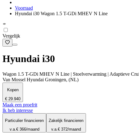
Voorraad
Hyundai i30 Wagon 1.5 T-GDi MHEV N Line
Vergelijk
Hyundai i30
Wagon 1.5 T-GDi MHEV N Line | Stoelverwarming | Adaptieve Cruise
Van Mossel Hyundai Groningen, (NL)
Kopen
€ 29.940
Maak een proefrit
Ik heb interesse
Particulier financieren
Zakelijk financieren
v.a.
€ 366
/maand
v.a.
€ 372
/maand