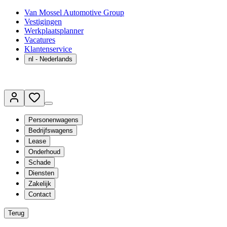
Van Mossel Automotive Group
Vestigingen
Werkplaatsplanner
Vacatures
Klantenservice
nl
- Nederlands
Personenwagens
Bedrijfswagens
Lease
Onderhoud
Schade
Diensten
Zakelijk
Contact
Terug