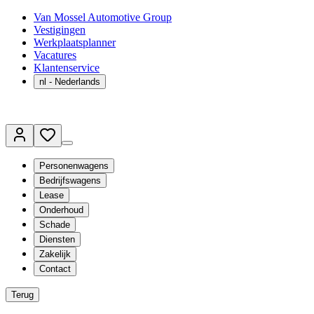
Van Mossel Automotive Group
Vestigingen
Werkplaatsplanner
Vacatures
Klantenservice
nl
- Nederlands
Personenwagens
Bedrijfswagens
Lease
Onderhoud
Schade
Diensten
Zakelijk
Contact
Terug