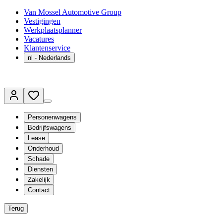
Van Mossel Automotive Group
Vestigingen
Werkplaatsplanner
Vacatures
Klantenservice
nl
- Nederlands
Personenwagens
Bedrijfswagens
Lease
Onderhoud
Schade
Diensten
Zakelijk
Contact
Terug