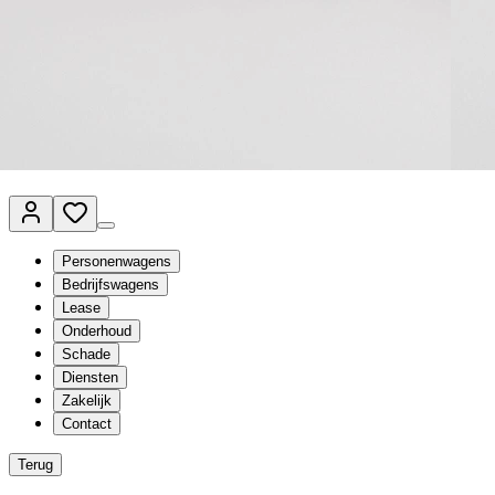
Van Mossel Automotive Group
Vestigingen
Werkplaatsplanner
Vacatures
Klantenservice
nl
- Nederlands
Personenwagens
Bedrijfswagens
Lease
Onderhoud
Schade
Diensten
Zakelijk
Contact
Terug