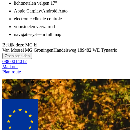
lichtmetalen velgen 17"
Apple Carplay/Android Auto
electronic climate controle
voorstoelen verwarmd
navigatiesysteem full map
Bekijk deze MG bij
Van Mossel MG Groningen
Handelsweg 18
9482 WE Tynaarlo
Openingstijden
088 0014012
Mail ons
Plan route
Weten wat je huidige auto waard is?
Bereken je inruilwaarde