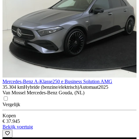
Mercedes-Benz A-Klasse
250 e Business Solution AMG
35.304 km
Hybride (benzine/elektrisch)
Automaat
2025
Van Mossel Mercedes-Benz Gouda, (NL)
Vergelijk
Kopen
€ 37.945
Bekijk voertuig