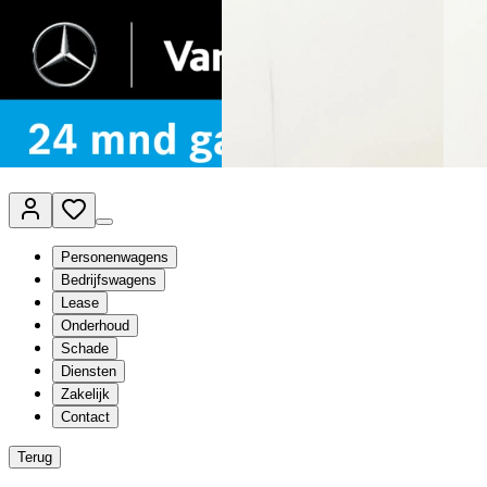
Van Mossel Automotive Group
Vestigingen
Werkplaatsplanner
Vacatures
Klantenservice
nl
- Nederlands
Personenwagens
Bedrijfswagens
Lease
Onderhoud
Schade
Diensten
Zakelijk
Contact
Terug