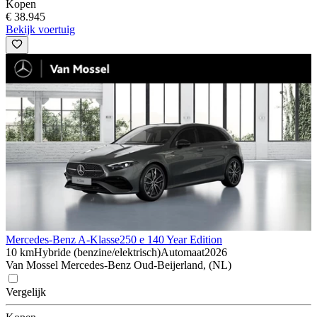
Kopen
€ 38.945
Bekijk voertuig
Mercedes-Benz A-Klasse
250 e 140 Year Edition
10 km
Hybride (benzine/elektrisch)
Automaat
2026
Van Mossel Mercedes-Benz Oud-Beijerland, (NL)
Vergelijk