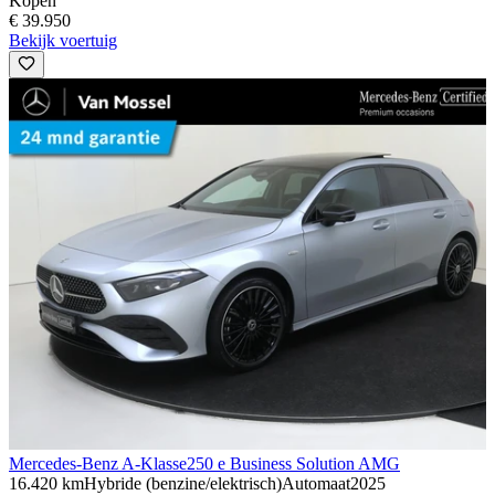
Kopen
€ 39.950
Bekijk voertuig
Mercedes-Benz A-Klasse
250 e Business Solution AMG
16.420 km
Hybride (benzine/elektrisch)
Automaat
2025