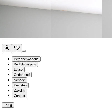
Van Mossel Automotive Group
Vestigingen
Werkplaatsplanner
Vacatures
Klantenservice
nl
- Nederlands
Personenwagens
Bedrijfswagens
Lease
Onderhoud
Schade
Diensten
Zakelijk
Contact
Terug