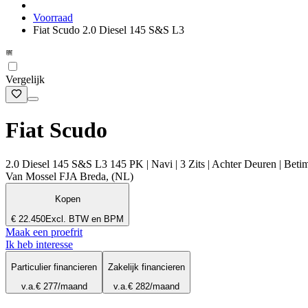
Voorraad
Fiat Scudo 2.0 Diesel 145 S&S L3
Vergelijk
Fiat Scudo
2.0 Diesel 145 S&S L3 145 PK | Navi | 3 Zits | Achter Deuren | Beti
Van Mossel FJA Breda, (NL)
Kopen
€ 22.450
Excl. BTW en BPM
Maak een proefrit
Ik heb interesse
Particulier financieren
Zakelijk financieren
v.a.
€ 277
/maand
v.a.
€ 282
/maand