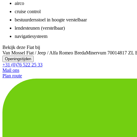
airco
cruise control
bestuurdersstoel in hoogte verstelbaar
lendesteunen (verstelbaar)
navigatiesysteem
Bekijk deze Fiat bij
Van Mossel Fiat / Jeep / Alfa Romeo Breda
Minervum 7001
4817 ZL 
Openingstijden
+31 (0)76 522 25 33
Mail ons
Plan route