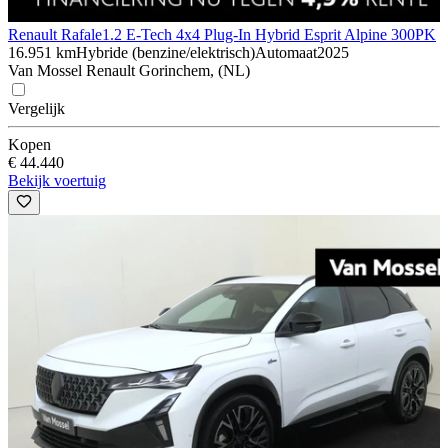
Renault Rafale
1.2 E-Tech 4x4 Plug-In Hybrid Esprit Alpine 300PK
16.951 km
Hybride (benzine/elektrisch)
Automaat
2025
Van Mossel Renault Gorinchem, (NL)
Vergelijk
Kopen
€ 44.440
Bekijk voertuig