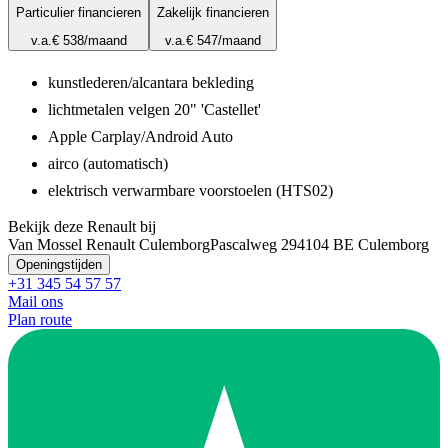
Particulier financieren
Zakelijk financieren
v.a.
€ 538
/maand
v.a.
€ 547
/maand
kunstlederen/alcantara bekleding
lichtmetalen velgen 20" 'Castellet'
Apple Carplay/Android Auto
airco (automatisch)
elektrisch verwarmbare voorstoelen (HTS02)
Bekijk deze Renault bij
Van Mossel Renault Culemborg
Pascalweg 29
4104 BE Culemborg
Openingstijden
+31 345 54 57 57
Mail ons
Plan route