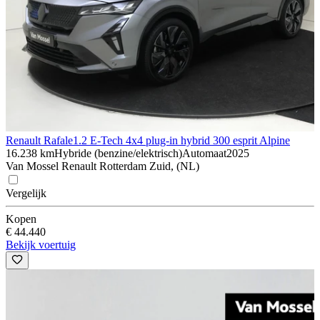
Renault Rafale
1.2 E-Tech 4x4 plug-in hybrid 300 esprit Alpine
16.238 km
Hybride (benzine/elektrisch)
Automaat
2025
Van Mossel Renault Rotterdam Zuid, (NL)
Vergelijk
Kopen
€ 44.440
Bekijk voertuig