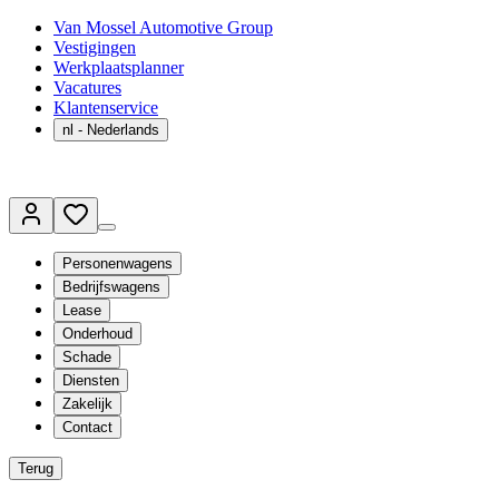
Van Mossel Automotive Group
Vestigingen
Werkplaatsplanner
Vacatures
Klantenservice
nl
- Nederlands
Personenwagens
Bedrijfswagens
Lease
Onderhoud
Schade
Diensten
Zakelijk
Contact
Terug