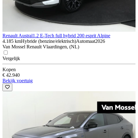
Renault Austral
1.2 E-Tech full hybrid 200 esprit Alpine
4.185 km
Hybride (benzine/elektrisch)
Automaat
2026
Van Mossel Renault Vlaardingen, (NL)
Vergelijk
Kopen
€ 42.940
Bekijk voertuig