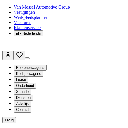
Van Mossel Automotive Group
Vestigingen
Werkplaatsplanner
Vacatures
Klantenservice
nl
- Nederlands
Personenwagens
Bedrijfswagens
Lease
Onderhoud
Schade
Diensten
Zakelijk
Contact
Terug