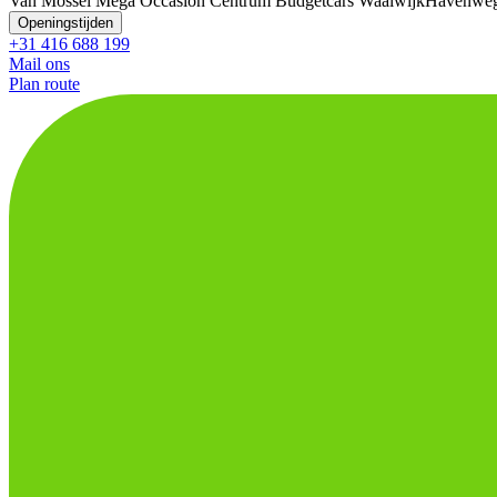
Van Mossel Mega Occasion Centrum Budgetcars Waalwijk
Havenweg
Openingstijden
+31 416 688 199
Mail ons
Plan route