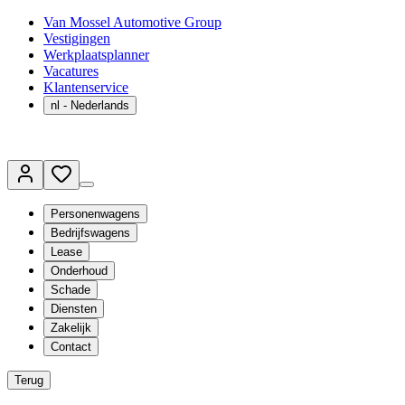
Van Mossel Automotive Group
Vestigingen
Werkplaatsplanner
Vacatures
Klantenservice
nl
- Nederlands
Personenwagens
Bedrijfswagens
Lease
Onderhoud
Schade
Diensten
Zakelijk
Contact
Terug