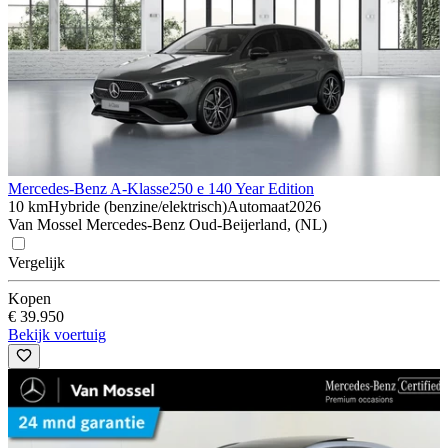
Mercedes-Benz A-Klasse
250 e 140 Year Edition
10 km
Hybride (benzine/elektrisch)
Automaat
2026
Van Mossel Mercedes-Benz Oud-Beijerland, (NL)
Vergelijk
Kopen
€ 39.950
Bekijk voertuig