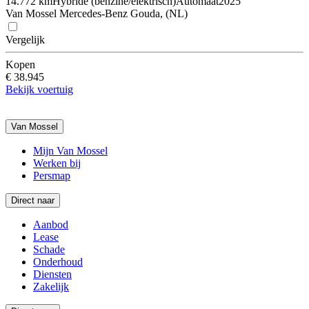
14.772 km
Hybride (benzine/elektrisch)
Automaat
2025
Van Mossel Mercedes-Benz Gouda, (NL)
Vergelijk
Kopen
€ 38.945
Bekijk voertuig
Van Mossel
Mijn Van Mossel
Werken bij
Persmap
Direct naar
Aanbod
Lease
Schade
Onderhoud
Diensten
Zakelijk