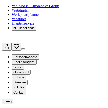
Van Mossel Automotive Group
Vestigingen
Werkplaatsplanner
Vacatures
Klantenservice
nl
- Nederlands
Personenwagens
Bedrijfswagens
Lease
Onderhoud
Schade
Diensten
Zakelijk
Contact
Terug