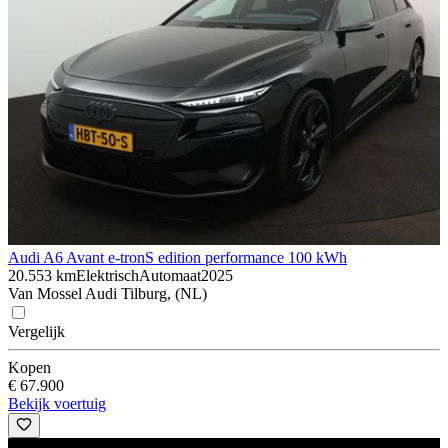
Audi A6 Avant e-tron
S edition performance 100 kWh
20.553 km
Elektrisch
Automaat
2025
Van Mossel Audi Tilburg, (NL)
Vergelijk
Kopen
€ 67.900
Bekijk voertuig