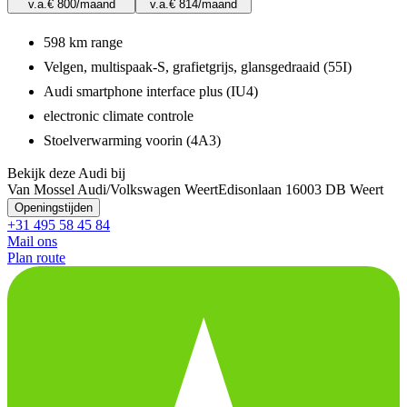
v.a.
€ 800
/maand
v.a.
€ 814
/maand
598 km range
Velgen, multispaak-S, grafietgrijs, glansgedraaid (55I)
Audi smartphone interface plus (IU4)
electronic climate controle
Stoelverwarming voorin (4A3)
Bekijk deze Audi bij
Van Mossel Audi/Volkswagen Weert
Edisonlaan 1
6003 DB Weert
Openingstijden
+31 495 58 45 84
Mail ons
Plan route