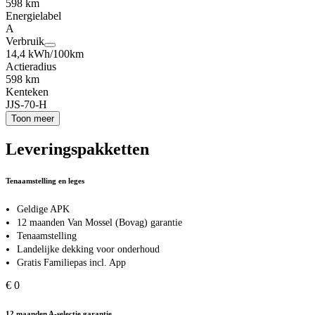
598 km
Energielabel
A
Verbruik
14,4 kWh/100km
Actieradius
598 km
Kenteken
JJS-70-H
Toon meer
Leveringspakketten
Tenaamstelling en leges
Geldige APK
12 maanden Van Mossel (Bovag) garantie
Tenaamstelling
Landelijke dekking voor onderhoud
Gratis Familiepas incl. App
€ 0
12 maanden A-selectie garantie