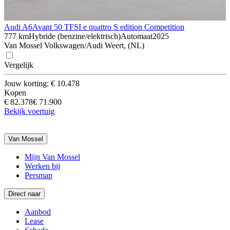
Audi A6
Avant 50 TFSI e quattro S edition Competition
777 km
Hybride (benzine/elektrisch)
Automaat
2025
Van Mossel Volkswagen/Audi Weert, (NL)
Vergelijk
Jouw korting: € 10.478
Kopen
€ 82.378
€ 71.900
Bekijk voertuig
Van Mossel
Mijn Van Mossel
Werken bij
Persmap
Direct naar
Aanbod
Lease