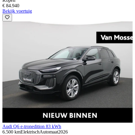
Kopen
€ 84.940
Bekijk voertuig
Audi Q6 e-tron
edition 83 kWh
6.500 km
Elektrisch
Automaat
2026