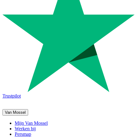
Trustpilot
Van Mossel
Mijn Van Mossel
Werken bij
Persmap