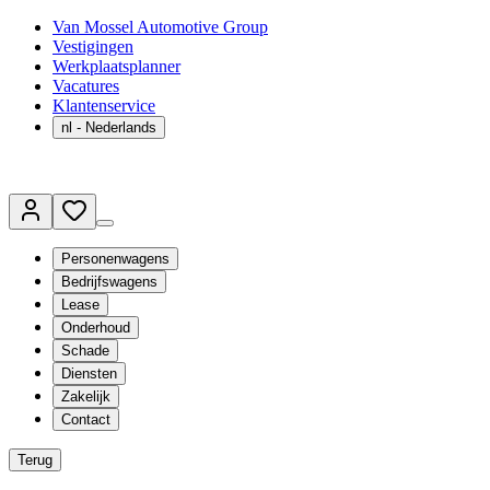
Van Mossel Automotive Group
Vestigingen
Werkplaatsplanner
Vacatures
Klantenservice
nl
- Nederlands
Personenwagens
Bedrijfswagens
Lease
Onderhoud
Schade
Diensten
Zakelijk
Contact
Terug