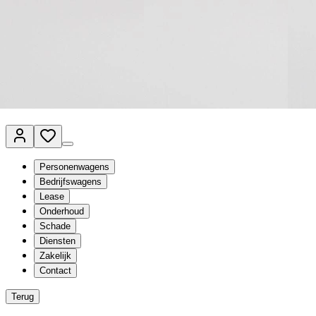
Van Mossel Automotive Group
Vestigingen
Werkplaatsplanner
Vacatures
Klantenservice
nl
- Nederlands
Personenwagens
Bedrijfswagens
Lease
Onderhoud
Schade
Diensten
Zakelijk
Contact
Terug