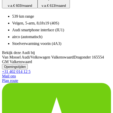
v.a.
€ 603
/maand
v.a.
€ 613
/maand
539 km range
Velgen, 5-arm, 8,0Jx19 (40S)
Audi smartphone interface (IU1)
airco (automatisch)
Stoelverwarming voorin (4A3)
Bekijk deze Audi bij
Van Mossel Audi/Volkswagen Valkenswaard
Dragonder 16
5554
GM Valkenswaard
Openingstijden
+31 402 014 12 5
Mail ons
Plan route