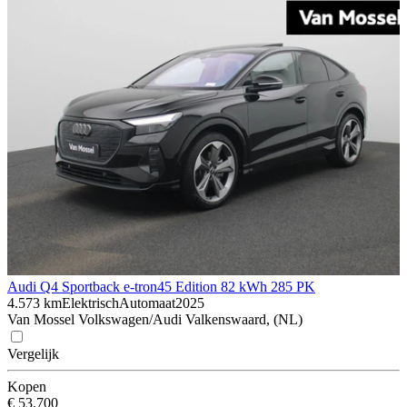
Audi Q4 Sportback e-tron
45 Edition 82 kWh 285 PK
4.573 km
Elektrisch
Automaat
2025
Van Mossel Volkswagen/Audi Valkenswaard, (NL)
Vergelijk
Kopen
€ 53.700