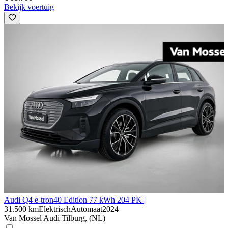
Bekijk voertuig
Audi Q4 e-tron
40 Edition 77 kWh 204 PK |
31.500 km
Elektrisch
Automaat
2024
Van Mossel Audi Tilburg, (NL)