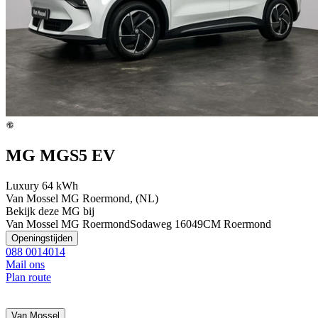
MG MGS5 EV
Luxury 64 kWh
Van Mossel MG Roermond, (NL)
Bekijk deze MG bij
Van Mossel MG Roermond
Sodaweg 1
6049CM Roermond
Openingstijden
088 0014014
Mail ons
Plan route
Van Mossel