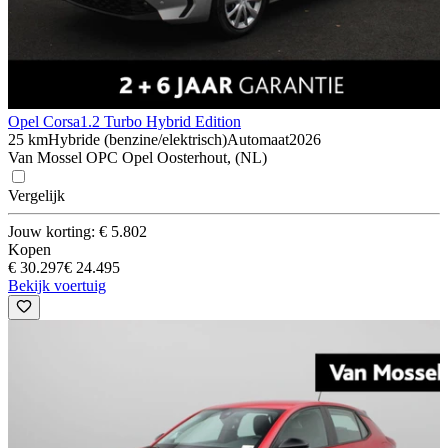
Opel Corsa
1.2 Turbo Hybrid Edition
25 km
Hybride (benzine/elektrisch)
Automaat
2026
Van Mossel OPC Opel Oosterhout, (NL)
Vergelijk
Jouw korting: € 5.802
Kopen
€ 30.297
€ 24.495
Bekijk voertuig