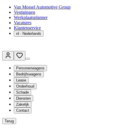
Van Mossel Automotive Group
Vestigingen
Werkplaatsplanner
Vacatures
Klantenservice
nl
- Nederlands
Personenwagens
Bedrijfswagens
Lease
Onderhoud
Schade
Diensten
Zakelijk
Contact
Terug