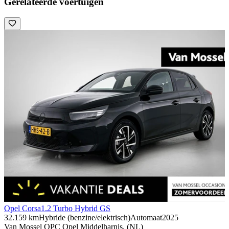
Gerelateerde voertuigen
Opel Corsa
1.2 Turbo Hybrid GS
32.159 km
Hybride (benzine/elektrisch)
Automaat
2025
Van Mossel OPC Opel Middelharnis, (NL)