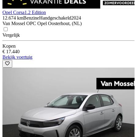
Opel Corsa
1.2 Edition
12.674 km
Benzine
Handgeschakeld
2024
Van Mossel OPC Opel Oosterhout, (NL)
Vergelijk
Kopen
€ 17.440
Bekijk voertuig