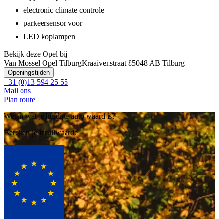
electronic climate controle
parkeersensor voor
LED koplampen
Bekijk deze Opel bij
Van Mossel Opel Tilburg
Kraaivenstraat 8
5048 AB Tilburg
Openingstijden
+31 (0)13 594 25 55
Mail ons
Plan route
Weten wat je huidige auto waard is?
Bereken je inruilwaarde