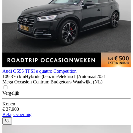
Audi Q5
55 TFSI e quattro Competition
109.376 km
Hybride (benzine/elektrisch)
Automaat
2021
Mega Occasion Centrum Budgetcars Waalwijk, (NL)
Vergelijk
Kopen
€ 37.900
Bekijk voertuig