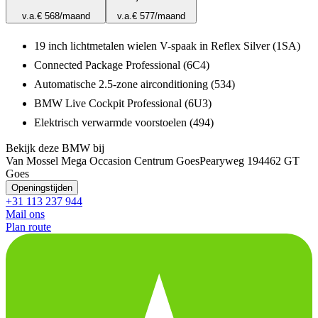
v.a.
€ 568
/maand
v.a.
€ 577
/maand
19 inch lichtmetalen wielen V-spaak in Reflex Silver (1SA)
Connected Package Professional (6C4)
Automatische 2.5-zone airconditioning (534)
BMW Live Cockpit Professional (6U3)
Elektrisch verwarmde voorstoelen (494)
Bekijk deze BMW bij
Van Mossel Mega Occasion Centrum Goes
Pearyweg 19
4462 GT
Goes
Openingstijden
+31 113 237 944
Mail ons
Plan route