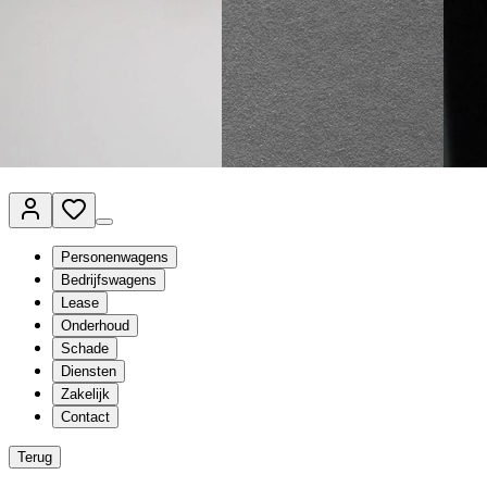
Van Mossel Automotive Group
Vestigingen
Werkplaatsplanner
Vacatures
Klantenservice
nl
- Nederlands
Personenwagens
Bedrijfswagens
Lease
Onderhoud
Schade
Diensten
Zakelijk
Contact
Terug