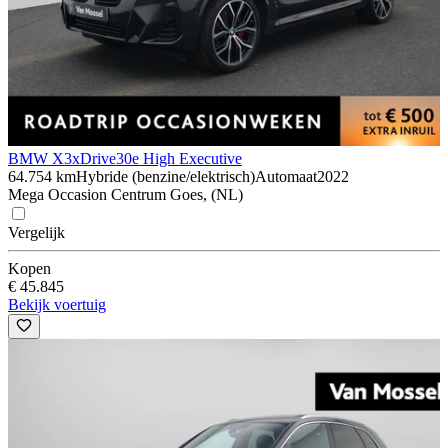
BMW X3
xDrive30e High Executive
64.754 km
Hybride (benzine/elektrisch)
Automaat
2022
Mega Occasion Centrum Goes, (NL)
Vergelijk
Kopen
€ 45.845
Bekijk voertuig