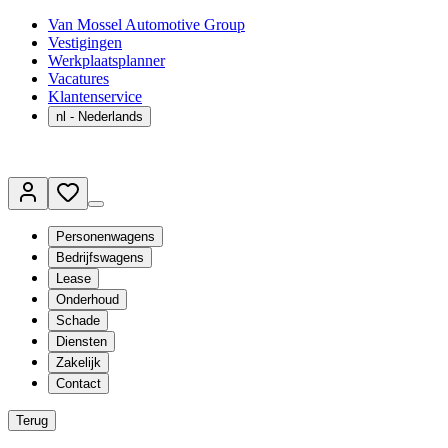
Van Mossel Automotive Group
Vestigingen
Werkplaatsplanner
Vacatures
Klantenservice
nl
- Nederlands
Personenwagens
Bedrijfswagens
Lease
Onderhoud
Schade
Diensten
Zakelijk
Contact
Terug