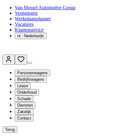
Van Mossel Automotive Group
Vestigingen
Werkplaatsplanner
Vacatures
Klantenservice
nl
- Nederlands
Personenwagens
Bedrijfswagens
Lease
Onderhoud
Schade
Diensten
Zakelijk
Contact
Terug