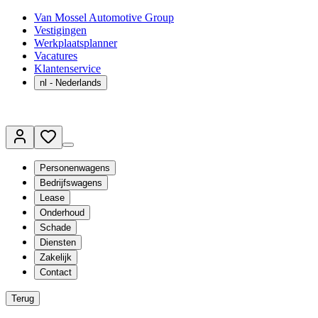
Van Mossel Automotive Group
Vestigingen
Werkplaatsplanner
Vacatures
Klantenservice
nl
- Nederlands
Personenwagens
Bedrijfswagens
Lease
Onderhoud
Schade
Diensten
Zakelijk
Contact
Terug