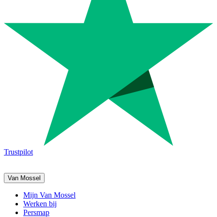
Trustpilot
Van Mossel
Mijn Van Mossel
Werken bij
Persmap