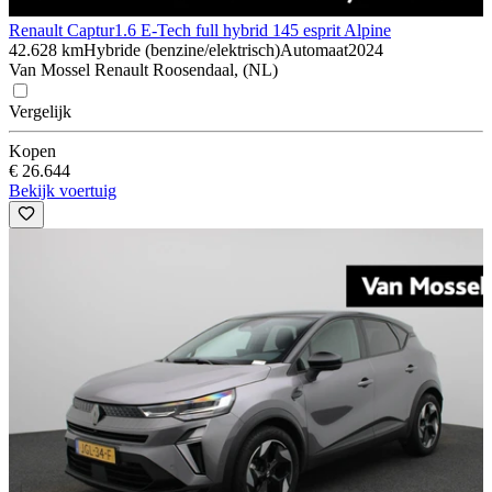
Renault Captur
1.6 E-Tech full hybrid 145 esprit Alpine
42.628 km
Hybride (benzine/elektrisch)
Automaat
2024
Van Mossel Renault Roosendaal, (NL)
Vergelijk
Kopen
€ 26.644
Bekijk voertuig