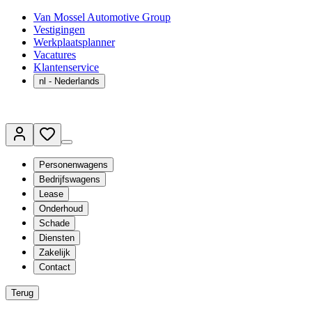
Van Mossel Automotive Group
Vestigingen
Werkplaatsplanner
Vacatures
Klantenservice
nl
- Nederlands
Personenwagens
Bedrijfswagens
Lease
Onderhoud
Schade
Diensten
Zakelijk
Contact
Terug