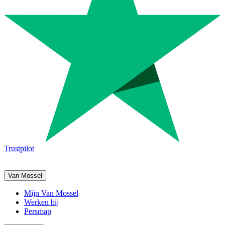
Trustpilot
Van Mossel
Mijn Van Mossel
Werken bij
Persmap