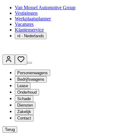
Van Mossel Automotive Group
Vestigingen
Werkplaatsplanner
Vacatures
Klantenservice
nl
- Nederlands
Personenwagens
Bedrijfswagens
Lease
Onderhoud
Schade
Diensten
Zakelijk
Contact
Terug