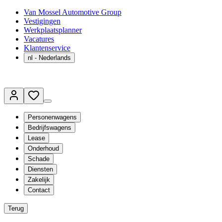
Van Mossel Automotive Group
Vestigingen
Werkplaatsplanner
Vacatures
Klantenservice
nl
- Nederlands
Personenwagens
Bedrijfswagens
Lease
Onderhoud
Schade
Diensten
Zakelijk
Contact
Terug