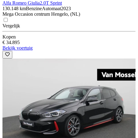
Alfa Romeo Giulia
2.0T Sprint
130.148 km
Benzine
Automaat
2023
Mega Occasion centrum Hengelo, (NL)
Vergelijk
Kopen
€ 34.895
Bekijk voertuig