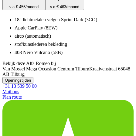
v.a.
€ 455
/maand
v.a.
€ 463
/maand
18" lichtmetalen velgen Sprint Dark (3CO)
Apple CarPlay (8EW)
airco (automatisch)
stof/kunstlederen bekleding
408 Nero Vulcano (58B)
Bekijk deze Alfa Romeo bij
Van Mossel Mega Occasion Centrum Tilburg
Kraaivenstraat 6
5048
AB Tilburg
Openingstijden
+31 13 539 50 00
Mail ons
Plan route