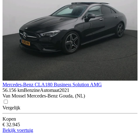
Mercedes-Benz CLA
180 Business Solution AMG
56.156 km
Benzine
Automaat
2021
Van Mossel Mercedes-Benz Gouda, (NL)
Vergelijk
Kopen
€ 32.945
Bekijk voertuig