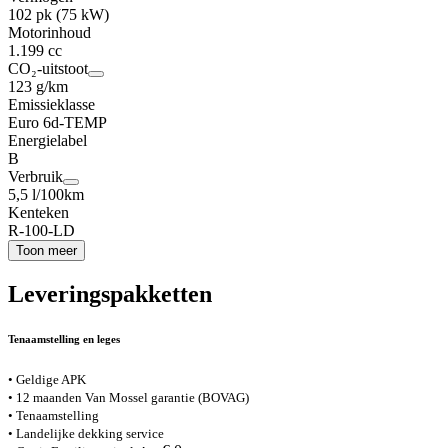
102 pk (75 kW)
Motorinhoud
1.199 cc
CO₂-uitstoot
123 g/km
Emissieklasse
Euro 6d-TEMP
Energielabel
B
Verbruik
5,5 l/100km
Kenteken
R-100-LD
Toon meer
Leveringspakketten
Tenaamstelling en leges
• Geldige APK
• 12 maanden Van Mossel garantie (BOVAG)
• Tenaamstelling
• Landelijke dekking service