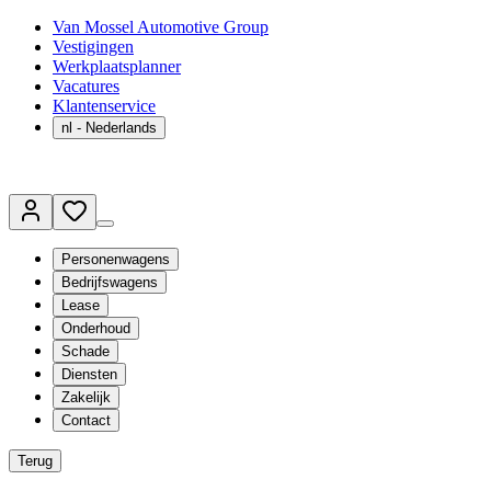
Van Mossel Automotive Group
Vestigingen
Werkplaatsplanner
Vacatures
Klantenservice
nl
- Nederlands
Personenwagens
Bedrijfswagens
Lease
Onderhoud
Schade
Diensten
Zakelijk
Contact
Terug