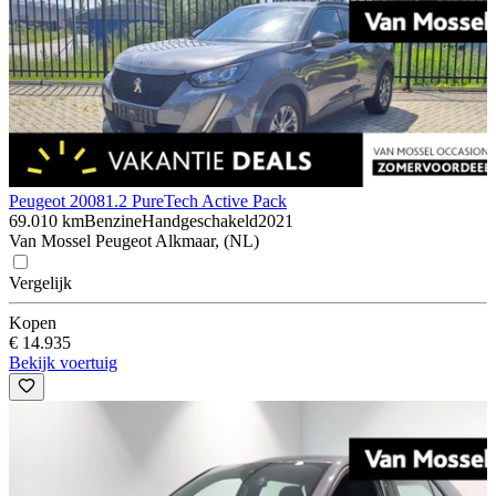
Peugeot 2008
1.2 PureTech Active Pack
69.010 km
Benzine
Handgeschakeld
2021
Van Mossel Peugeot Alkmaar, (NL)
Vergelijk
Kopen
€ 14.935
Bekijk voertuig