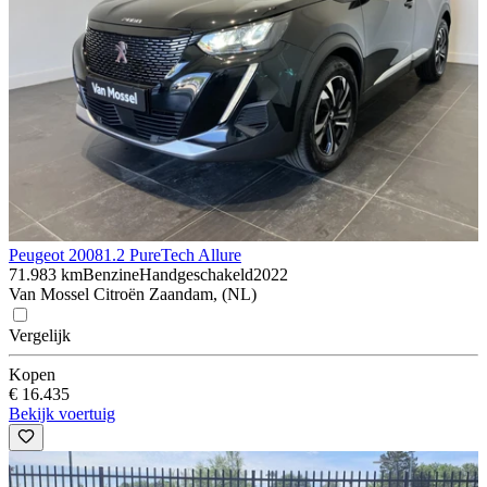
Peugeot 2008
1.2 PureTech Allure
71.983 km
Benzine
Handgeschakeld
2022
Van Mossel Citroën Zaandam, (NL)
Vergelijk
Kopen
€ 16.435
Bekijk voertuig