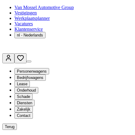
Van Mossel Automotive Group
Vestigingen
Werkplaatsplanner
Vacatures
Klantenservice
nl
- Nederlands
Personenwagens
Bedrijfswagens
Lease
Onderhoud
Schade
Diensten
Zakelijk
Contact
Terug