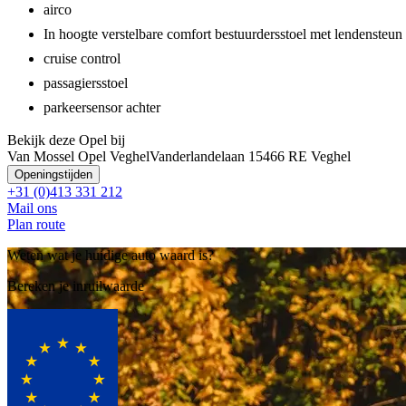
airco
In hoogte verstelbare comfort bestuurdersstoel met lendensteun
cruise control
passagiersstoel
parkeersensor achter
Bekijk deze Opel bij
Van Mossel Opel Veghel
Vanderlandelaan 1
5466 RE Veghel
Openingstijden
+31 (0)413 331 212
Mail ons
Plan route
Weten wat je huidige auto waard is?
Bereken je inruilwaarde