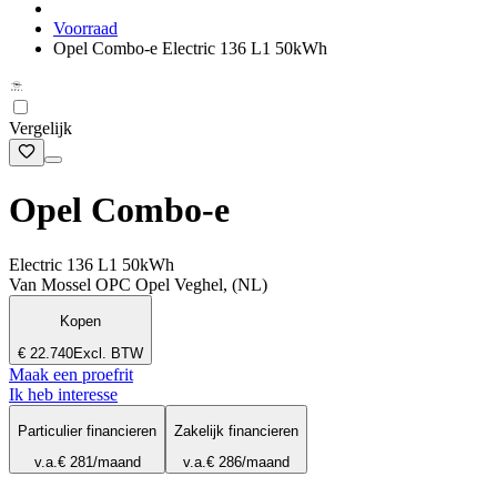
Voorraad
Opel Combo-e Electric 136 L1 50kWh
Vergelijk
Opel Combo-e
Electric 136 L1 50kWh
Van Mossel OPC Opel Veghel, (NL)
Kopen
€ 22.740
Excl. BTW
Maak een proefrit
Ik heb interesse
Particulier financieren
Zakelijk financieren
v.a.
€ 281
/maand
v.a.
€ 286
/maand