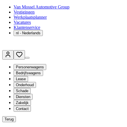
Van Mossel Automotive Group
Vestigingen
Werkplaatsplanner
Vacatures
Klantenservice
nl
- Nederlands
Personenwagens
Bedrijfswagens
Lease
Onderhoud
Schade
Diensten
Zakelijk
Contact
Terug