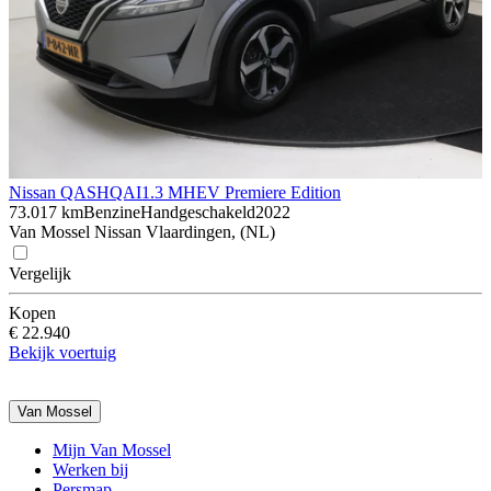
Nissan QASHQAI
1.3 MHEV Premiere Edition
73.017 km
Benzine
Handgeschakeld
2022
Van Mossel Nissan Vlaardingen, (NL)
Vergelijk
Kopen
€ 22.940
Bekijk voertuig
Van Mossel
Mijn Van Mossel
Werken bij
Persmap