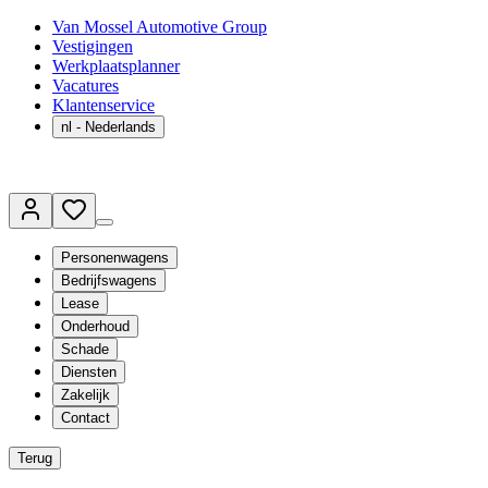
Van Mossel Automotive Group
Vestigingen
Werkplaatsplanner
Vacatures
Klantenservice
nl
- Nederlands
Personenwagens
Bedrijfswagens
Lease
Onderhoud
Schade
Diensten
Zakelijk
Contact
Terug