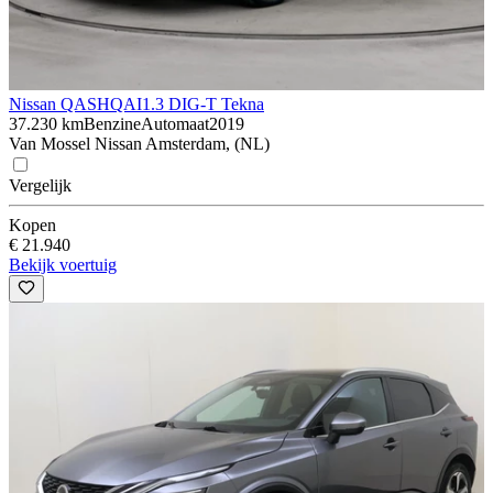
Nissan QASHQAI
1.3 DIG-T Tekna
37.230 km
Benzine
Automaat
2019
Van Mossel Nissan Amsterdam, (NL)
Vergelijk
Kopen
€ 21.940
Bekijk voertuig