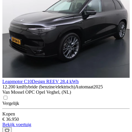
Leapmotor C10
Design REEV 28.4 kWh
12.200 km
Hybride (benzine/elektrisch)
Automaat
2025
Van Mossel OPC Opel Veghel, (NL)
Vergelijk
Kopen
€ 36.950
Bekijk voertuig