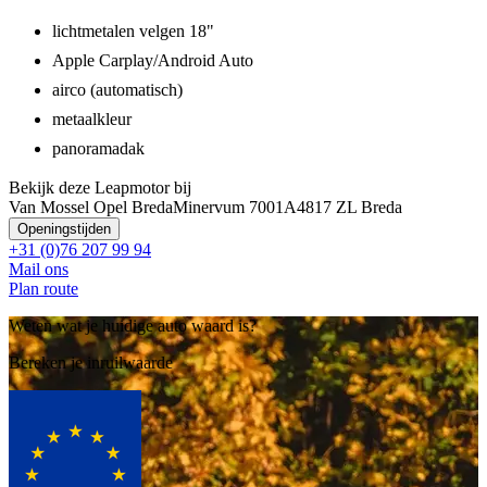
lichtmetalen velgen 18"
Apple Carplay/Android Auto
airco (automatisch)
metaalkleur
panoramadak
Bekijk deze Leapmotor bij
Van Mossel Opel Breda
Minervum 7001A
4817 ZL Breda
Openingstijden
+31 (0)76 207 99 94
Mail ons
Plan route
Weten wat je huidige auto waard is?
Bereken je inruilwaarde