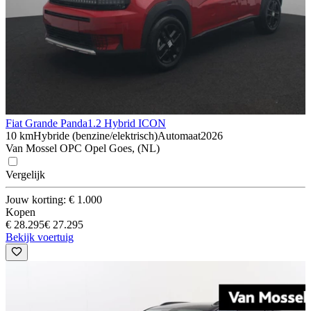
Fiat Grande Panda
1.2 Hybrid ICON
10 km
Hybride (benzine/elektrisch)
Automaat
2026
Van Mossel OPC Opel Goes, (NL)
Vergelijk
Jouw korting: € 1.000
Kopen
€ 28.295
€ 27.295
Bekijk voertuig