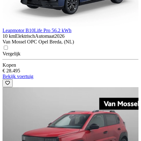
Leapmotor B10
Life Pro 56.2 kWh
10 km
Elektrisch
Automaat
2026
Van Mossel OPC Opel Breda, (NL)
Vergelijk
Kopen
€ 28.495
Bekijk voertuig