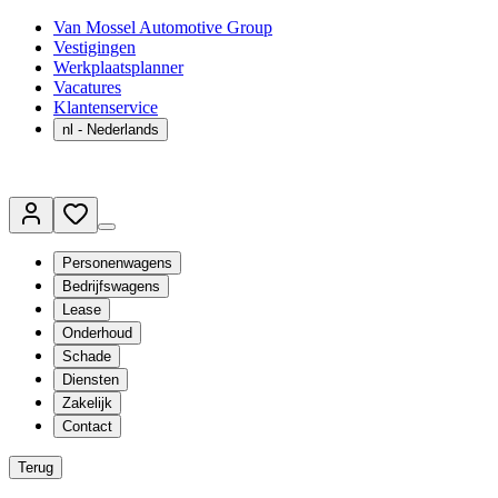
Van Mossel Automotive Group
Vestigingen
Werkplaatsplanner
Vacatures
Klantenservice
nl
- Nederlands
Personenwagens
Bedrijfswagens
Lease
Onderhoud
Schade
Diensten
Zakelijk
Contact
Terug