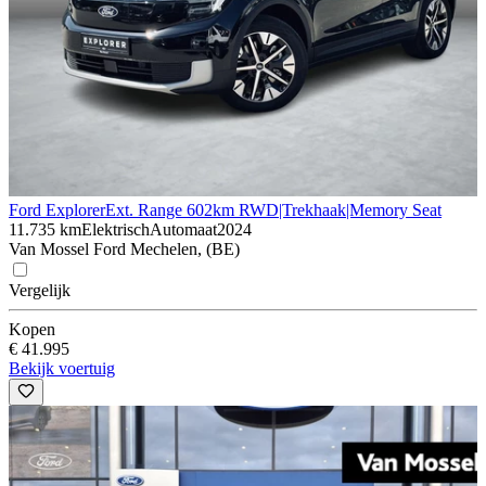
Ford Explorer
Ext. Range 602km RWD|Trekhaak|Memory Seat
11.735 km
Elektrisch
Automaat
2024
Van Mossel Ford Mechelen, (BE)
Vergelijk
Kopen
€ 41.995
Bekijk voertuig