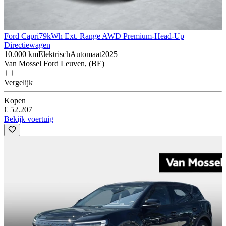
Ford Capri
79kWh Ext. Range AWD Premium-Head-Up
Directiewagen
10.000 km
Elektrisch
Automaat
2025
Van Mossel Ford Leuven, (BE)
Vergelijk
Kopen
€ 52.207
Bekijk voertuig