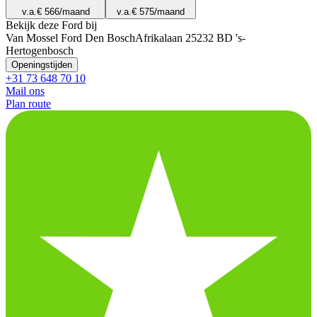
v.a.
€ 566
/maand
v.a.
€ 575
/maand
Bekijk deze Ford bij
Van Mossel Ford Den Bosch
Afrikalaan 2
5232 BD 's-
Hertogenbosch
Openingstijden
+31 73 648 70 10
Mail ons
Plan route