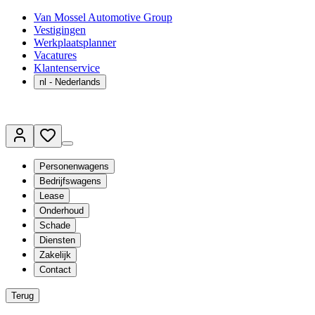
Van Mossel Automotive Group
Vestigingen
Werkplaatsplanner
Vacatures
Klantenservice
nl
- Nederlands
Personenwagens
Bedrijfswagens
Lease
Onderhoud
Schade
Diensten
Zakelijk
Contact
Terug