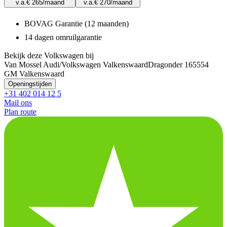
v.a.
€ 265
/maand
v.a.
€ 270
/maand
BOVAG Garantie (12 maanden)
14 dagen omruilgarantie
Bekijk deze Volkswagen bij
Van Mossel Audi/Volkswagen Valkenswaard
Dragonder 16
5554
GM Valkenswaard
Openingstijden
+31 402 014 12 5
Mail ons
Plan route