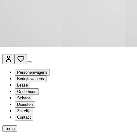
Van Mossel Automotive Group
Vestigingen
Werkplaatsplanner
Vacatures
Klantenservice
nl
- Nederlands
Personenwagens
Bedrijfswagens
Lease
Onderhoud
Schade
Diensten
Zakelijk
Contact
Terug