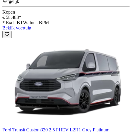
Vergelijk
Kopen
€ 58.483*
* Excl. BTW. Incl. BPM
Bekijk voertuig
Ford Transit Custom
320 2.5 PHEV L2H1 Grey Platinum