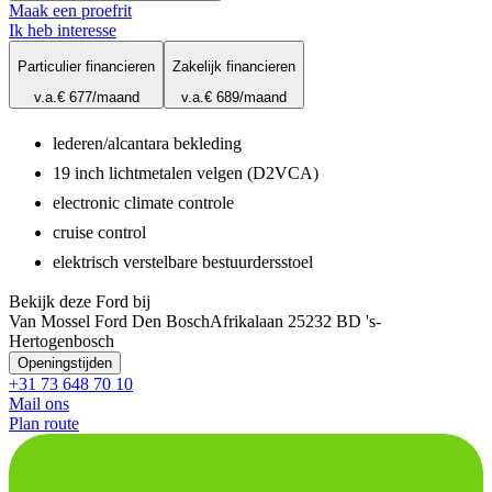
Maak een proefrit
Ik heb interesse
Particulier financieren
Zakelijk financieren
v.a.
€ 677
/maand
v.a.
€ 689
/maand
lederen/alcantara bekleding
19 inch lichtmetalen velgen (D2VCA)
electronic climate controle
cruise control
elektrisch verstelbare bestuurdersstoel
Bekijk deze Ford bij
Van Mossel Ford Den Bosch
Afrikalaan 2
5232 BD 's-
Hertogenbosch
Openingstijden
+31 73 648 70 10
Mail ons
Plan route