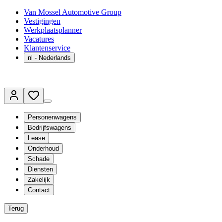
Van Mossel Automotive Group
Vestigingen
Werkplaatsplanner
Vacatures
Klantenservice
nl
- Nederlands
Personenwagens
Bedrijfswagens
Lease
Onderhoud
Schade
Diensten
Zakelijk
Contact
Terug