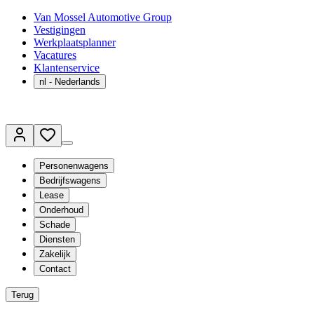
Van Mossel Automotive Group
Vestigingen
Werkplaatsplanner
Vacatures
Klantenservice
nl
- Nederlands
Personenwagens
Bedrijfswagens
Lease
Onderhoud
Schade
Diensten
Zakelijk
Contact
Terug