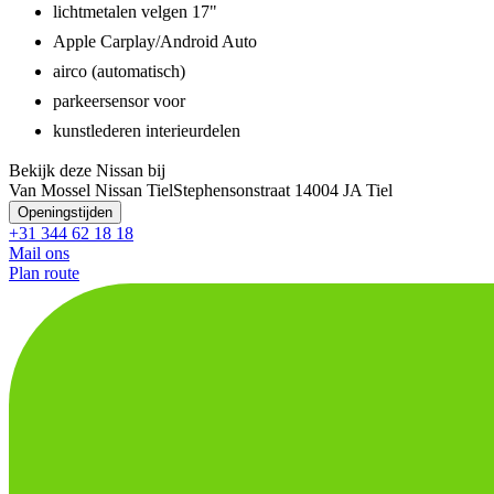
lichtmetalen velgen 17"
Apple Carplay/Android Auto
airco (automatisch)
parkeersensor voor
kunstlederen interieurdelen
Bekijk deze Nissan bij
Van Mossel Nissan Tiel
Stephensonstraat 1
4004 JA Tiel
Openingstijden
+31 344 62 18 18
Mail ons
Plan route