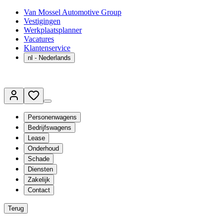
Van Mossel Automotive Group
Vestigingen
Werkplaatsplanner
Vacatures
Klantenservice
nl
- Nederlands
Personenwagens
Bedrijfswagens
Lease
Onderhoud
Schade
Diensten
Zakelijk
Contact
Terug