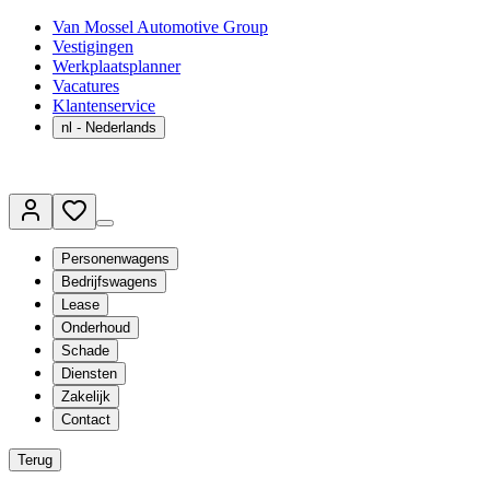
Van Mossel Automotive Group
Vestigingen
Werkplaatsplanner
Vacatures
Klantenservice
nl
- Nederlands
Personenwagens
Bedrijfswagens
Lease
Onderhoud
Schade
Diensten
Zakelijk
Contact
Terug