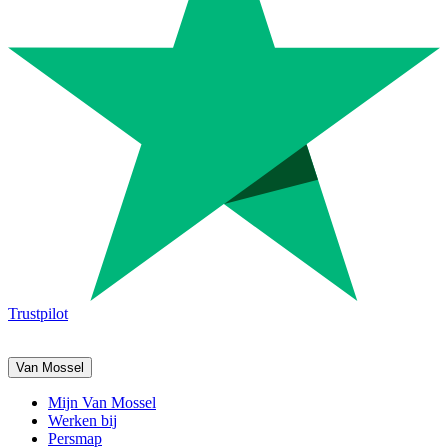
Trustpilot
Van Mossel
Mijn Van Mossel
Werken bij
Persmap