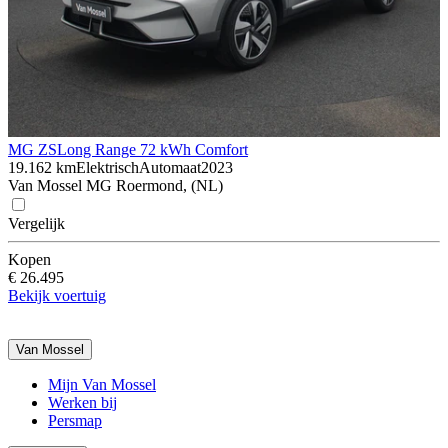
MG ZS
Long Range 72 kWh Comfort
19.162 km
Elektrisch
Automaat
2023
Van Mossel MG Roermond, (NL)
Vergelijk
Kopen
€ 26.495
Bekijk voertuig
Van Mossel
Mijn Van Mossel
Werken bij
Persmap