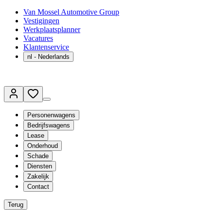
Van Mossel Automotive Group
Vestigingen
Werkplaatsplanner
Vacatures
Klantenservice
nl
- Nederlands
Personenwagens
Bedrijfswagens
Lease
Onderhoud
Schade
Diensten
Zakelijk
Contact
Terug