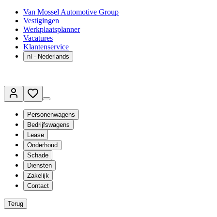
Van Mossel Automotive Group
Vestigingen
Werkplaatsplanner
Vacatures
Klantenservice
nl
- Nederlands
Personenwagens
Bedrijfswagens
Lease
Onderhoud
Schade
Diensten
Zakelijk
Contact
Terug