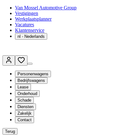
Van Mossel Automotive Group
Vestigingen
Werkplaatsplanner
Vacatures
Klantenservice
nl
- Nederlands
Personenwagens
Bedrijfswagens
Lease
Onderhoud
Schade
Diensten
Zakelijk
Contact
Terug