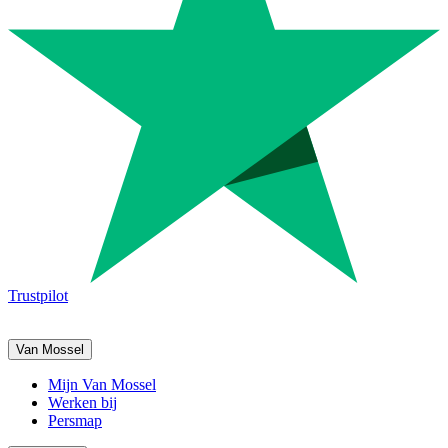
Trustpilot
Van Mossel
Mijn Van Mossel
Werken bij
Persmap