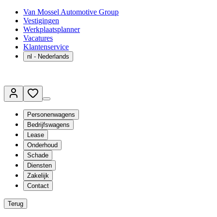
Van Mossel Automotive Group
Vestigingen
Werkplaatsplanner
Vacatures
Klantenservice
nl
- Nederlands
Personenwagens
Bedrijfswagens
Lease
Onderhoud
Schade
Diensten
Zakelijk
Contact
Terug