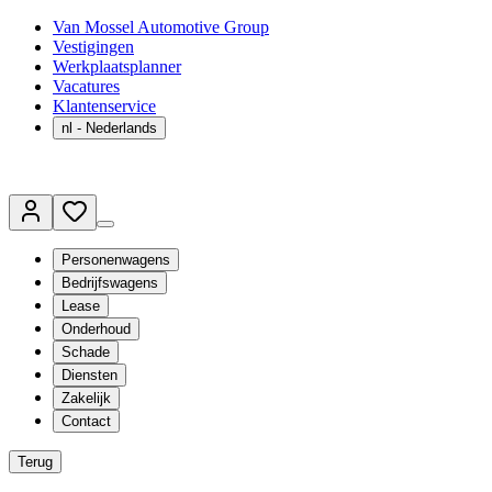
Van Mossel Automotive Group
Vestigingen
Werkplaatsplanner
Vacatures
Klantenservice
nl
- Nederlands
Personenwagens
Bedrijfswagens
Lease
Onderhoud
Schade
Diensten
Zakelijk
Contact
Terug