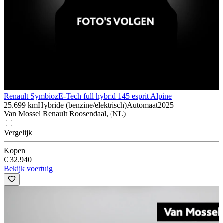
Renault Symbioz
E-Tech full hybrid 145 esprit Alpine
25.699 km
Hybride (benzine/elektrisch)
Automaat
2025
Van Mossel Renault Roosendaal, (NL)
Vergelijk
Kopen
€ 32.940
Bekijk voertuig