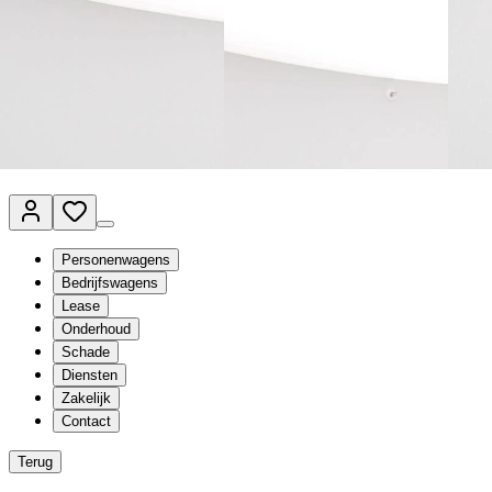
Van Mossel Automotive Group
Vestigingen
Werkplaatsplanner
Vacatures
Klantenservice
nl
- Nederlands
Personenwagens
Bedrijfswagens
Lease
Onderhoud
Schade
Diensten
Zakelijk
Contact
Terug