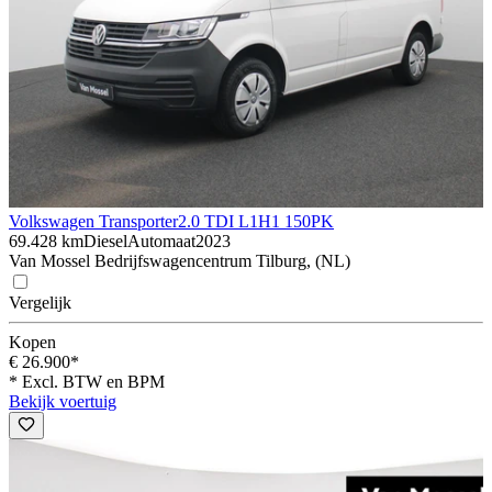
Volkswagen Transporter
2.0 TDI L1H1 150PK
69.428 km
Diesel
Automaat
2023
Van Mossel Bedrijfswagencentrum Tilburg, (NL)
Vergelijk
Kopen
€ 26.900*
* Excl. BTW en BPM
Bekijk voertuig