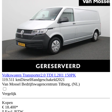
Volkswagen Transporter
2.0 TDI L2H1 150PK
119.511 km
Diesel
Handgeschakeld
2021
Van Mossel Bedrijfswagencentrum Tilburg, (NL)
Vergelijk
Kopen
€ 18.400*
* Excl. BTW