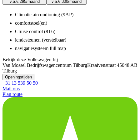
v.a.
€ 295
/maand
v.a.
€ 300
/maand
Climatic aircondioning (9AP)
comfortstoel(en)
Cruise control (8T6)
lendesteunen (verstelbaar)
navigatiesysteem full map
Bekijk deze Volkswagen bij
Van Mossel Bedrijfswagencentrum Tilburg
Kraaivenstraat 4
5048 AB
Tilburg
Openingstijden
+31 13 539 50 50
Mail ons
Plan route