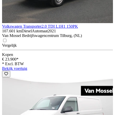
Volkswagen Transporter
2.0 TDI L1H1 150PK
107.601 km
Diesel
Automaat
2021
Van Mossel Bedrijfswagencentrum Tilburg, (NL)
Vergelijk
Kopen
€ 23.900*
* Excl. BTW
Bekijk voertuig